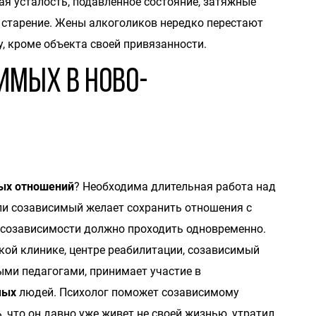
я усталость, подавленное состояние, затяжные
е старение. Жены алкоголиков нередко перестают
у, кроме объекта своей привязанности.
имых в Ново-
мых отношений
? Необходима длительная работа над
сли созависимый желает сохранить отношения с
 созависимости должно проходить одновременно.
кой клинике, центре реабилитации, созависимый
ыми педагогами, принимает участие в
мых
людей. Психолог поможет созависимому
, что он давно уже живет не своей жизнью, утратил