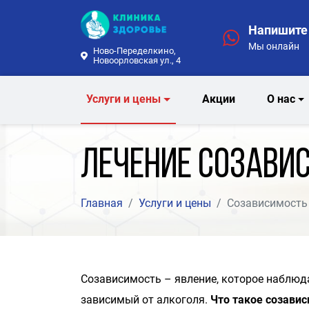
Напишите 
Мы онлайн
Ново-Переделкино,
Новоорловская ул., 4
Услуги и цены
Акции
О нас
Лечение созави
Главная
Услуги и цены
Созависимость
Созависимость – явление, которое наблюда
зависимый от алкоголя.
Что такое созави