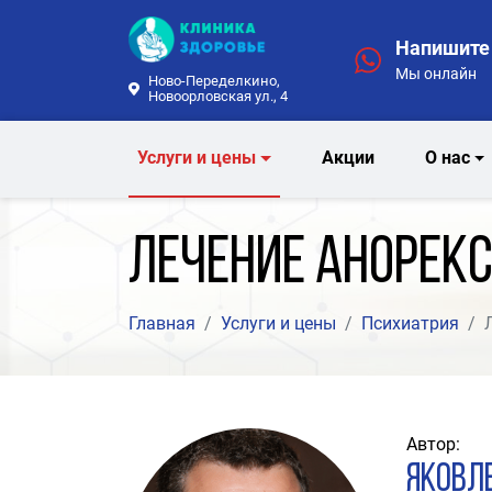
Напишите 
Мы онлайн
Ново-Переделкино,
Новоорловская ул., 4
Услуги и цены
Акции
О нас
Лечение анорекс
Главная
Услуги и цены
Психиатрия
Автор:
Яковл