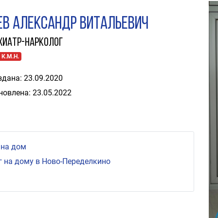
ев Александр Витальевич
хиатр-нарколог
 К.М.Н.
здана: 23.09.2020
новлена: 23.05.2022
 на дом
 на дому в Ново-Переделкино