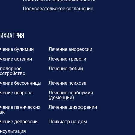
Пользовательское соглашение
сихиатрия
чение булимии
Лечение анорексии
чение астении
Лечение тревоги
полярное
Лечение фобий
сстройство
чение бессонницы
Лечение психоза
чение невроза
Лечение слабоумия
(деменции)
чение панических
Лечение шизофрении
ак
чение депрессии
Психиатр на дом
нсультация