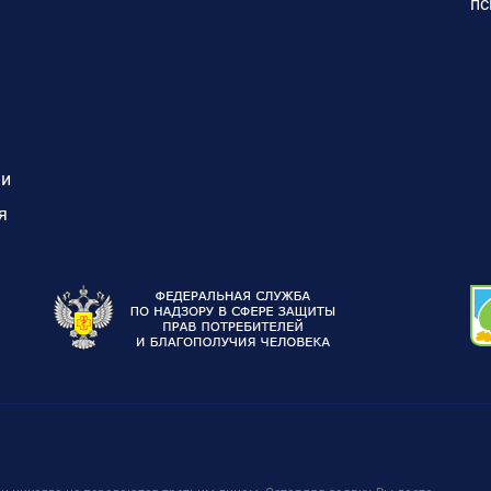
пс
ии
я