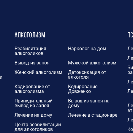
Алкоголизм
П
Реабилитация
Нарколог на дом
Ле
алкоголиков
Ле
Вывод из запоя
Мужской алкоголизм
Би
Женский алкоголизм
Детоксикация от
ра
и
алкоголя
Ле
Кодирование от
Кодирование
алкоголизма
Довженко
Ле
Принудительный
Вывод из запоя на
вывод из запоя
дому
Ле
ат
Лечение на дому
Лечение в стационаре
Ле
Центр реабилитации
для алкоголиков
Ко