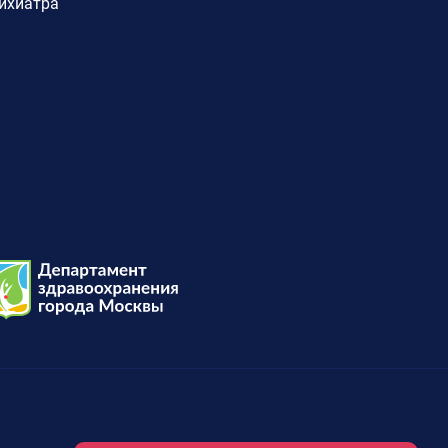
ихиатра